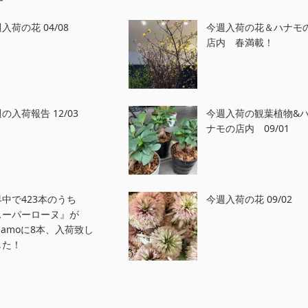
入荷の花 04/08
今週入荷の花＆ハナモ
店内 春満載！
の入荷報告 12/03
今週入荷の観葉植物&
ナモの店内 09/01
中で423本のうち
今週入荷の花 09/02
スーパーローヌ』が
namoに8本、入荷致し
した！