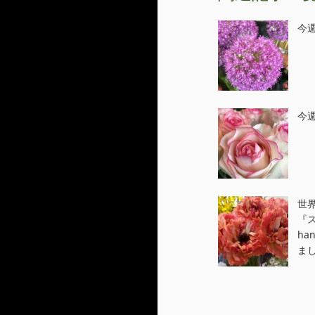
今週
今週
世界
『
ha
ま