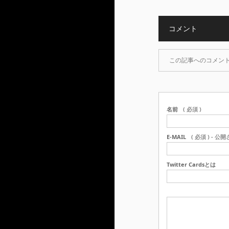
コメント
この記事へのコメン
名前
( 必須 )
E-MAIL
( 必須 ) - 公
Twitter Cardsとは