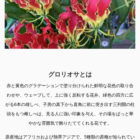
グロリオサとは
赤と黄色のグラデーションで塗り分けられた鮮明な花色の取り合
わせや、ウェーブして、上に強く反転する花弁。緑色の四方に広
がる6本の雄しべ、子房の真下から直角に前に突き出す三列開の柱
頭をもつ雌しべは、見る人に強い印象を与え、その場をぱっと華
やかな雰囲気で飾りたててくれる花です。
原産地はアフリカおよび熱帯アジアで、5種類の原種が知られてい