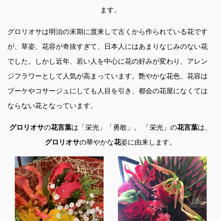
ます。
グロリオサは明治の末期に渡来して古くから作られている花です
が、草姿、花容が奇抜すぎて、日本人にはあまりなじみのない花
でした。しかし近年、若い人を中心に花の好みが変わり、アレン
ジフラワーとして人気が高まっています。艶やかな花色、花容は
ブーケやコサージュにしても人目を引き、都会の花屋になくては
ならない花となっています。
グロリオサ
の
花言葉
は「栄光」「勇敢」。 「栄光」の
花言葉
は、
グロリオサ
の華やかな
花
姿に由来します。