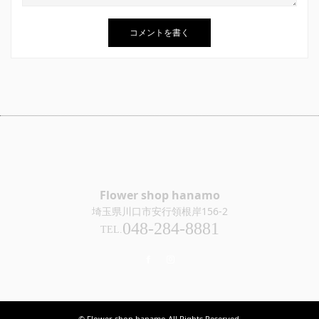
Flower shop hanamo
埼玉県川口市安行領根岸156-2
048-284-8881
TEL.
Facebook
Instagram
© Flower shop hanamo All Rights Reserved.