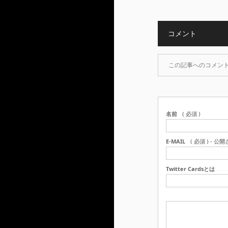
コメント
この記事へのコメン
名前
( 必須 )
E-MAIL
( 必須 ) - 公
Twitter Cardsとは