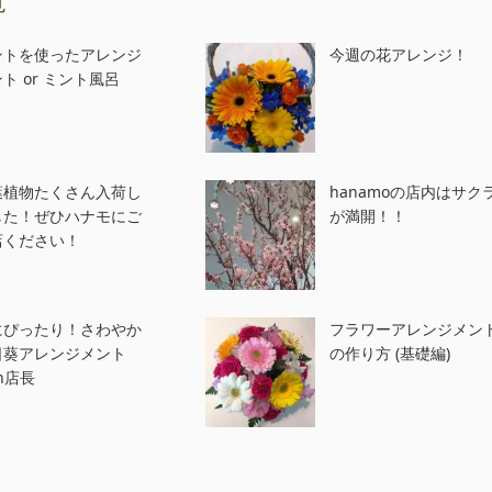
覧
ントを使ったアレンジ
今週の花アレンジ！
ト or ミント風呂
葉植物たくさん入荷し
hanamoの店内はサク
した！ぜひハナモにご
が満開！！
店ください！
にぴったり！さわやか
フラワーアレンジメン
日葵アレンジメント
の作り方 (基礎編)
th店長