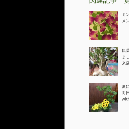
関連記事一
ミ
メン
観
ま
来
夏
向
wi