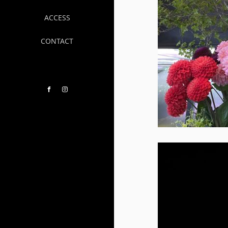
ACCESS
CONTACT
Facebook
Instagram
動
画
プ
レ
ー
ヤ
ー