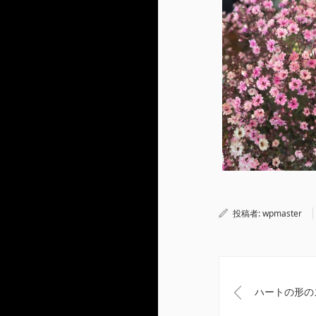
投稿者:
wpmaster
ハートの形のス