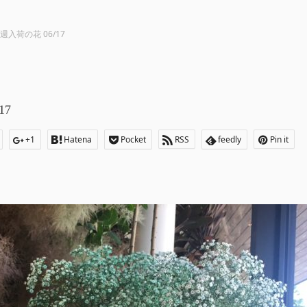
週入荷の花 06/17
17
+1
Hatena
Pocket
RSS
feedly
Pin it