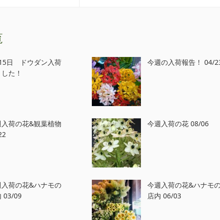
覧
月15日 ドウダン入荷
今週の入荷報告！ 04/2
ました！
週入荷の花&観葉植物
今週入荷の花 08/06
22
週入荷の花&ハナモの
今週入荷の花&ハナモ
 03/09
店内 06/03