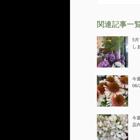
関連記事一
5
し
今
06/
今
店内