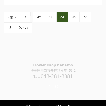
…
…
« 前へ
1
42
43
44
45
46
48
次へ »
Flower shop hanamo
埼玉県川口市安行領根岸156-2
048-284-8881
TEL.
Facebook
Instagram